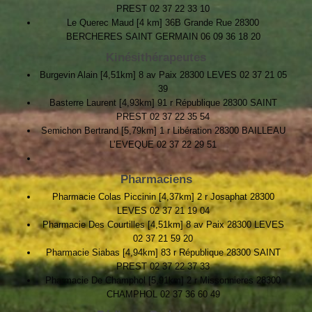
PREST 02 37 22 33 10
Le Querec Maud [4 km] 36B Grande Rue 28300
BERCHERES SAINT GERMAIN 06 09 36 18 20
Kinésithérapeutes
Burgevin Alain [4,51km] 8 av Paix 28300 LEVES 02 37 21 05
39
Basterre Laurent [4,93km] 91 r République 28300 SAINT
PREST 02 37 22 35 54
Semichon Bertrand [5,79km] 1 r Libération 28300 BAILLEAU
L’EVEQUE 02 37 22 29 51
Pharmaciens
Pharmacie Colas Piccinin [4,37km] 2 r Josaphat 28300
LEVES 02 37 21 19 04
Pharmacie Des Courtilles [4,51km] 8 av Paix 28300 LEVES
02 37 21 59 20
Pharmacie Siabas [4,94km] 83 r République 28300 SAINT
PREST 02 37 22 37 33
Pharmacie De Champhol [5,91km] 2 r Missonnieres 28300
CHAMPHOL 02 37 36 60 49