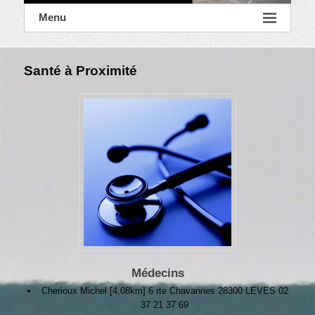
Menu
Santé à Proximité
Médecins
Cherioux Michel [4,08km] 6 rte Chavannes 28300 LEVES 02
37 21 37 69