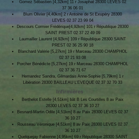
Gomez Sébastien [4,32km] 11 r Josaphat 28300 LEVES 02
37 36 06 01
Blum Olivier [4,40km] 2 r Antoine de St Exupéry 28300
LEVES 02 37 23 99 04
Descours Cormier Frédérique[4,92km] 101 r République 28300
SAINT PREST 02 37 22 49 09
Laumailler Laurent [4,92km] 109 r République 28300 SAINT
PREST 02 36 25 90 18
Blanchard Valérie [5,27km] 19 r Marceau 28300 CHAMPHOL
02 37 21 93 08
Porcher Bénédicte [5,27km] 19 r Marceau 28300 CHAMPHOL
02 37 36 71 67
Hernandez Sandra, Gilmardais Anne-Sophie [5,79km] 1 r
Libération 28300 BAILLEAU L’EVEQUE 02 37 32 70 33
Infirmières
Berthelot Estelle [4,51km] bât B Les Courtilles 8 av Paix
28300 LEVES 02 37 36 10 27
Besnard-Martin Odile [4,51km] 8 av Paix 28300 LEVES 02 37
36 10 27
Rousseau Véronique [4,51km] 8 av Paix 28300 LEVES 02 37
36 10 27
Quelquejay Fabienne [4,95km] 69 r République 28300 SAINT