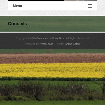
Menu
Conseils
Copyright © 2026
Commune de Poisvilliers
. All Rights Reserved.
Powered by:
WordPress
| Theme:
Simple Catch